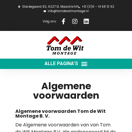
Slackegaard 82, 6227 EL Maastricht
+31 (0)6 – 14 68 13 92
info@tomdewitmontage.nl
Volg ons:
Algemene
voorwaarden
Algemene voorwaarden Tom de Wit
Montage B. V.
De Algemene voorwaarden van van Tom
de Wit Montage B.V. zijn gedeponeerd bij de