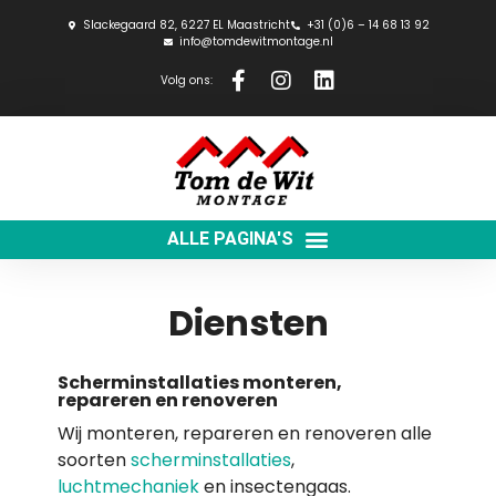
Slackegaard 82, 6227 EL Maastricht
+31 (0)6 – 14 68 13 92
info@tomdewitmontage.nl
Volg ons:
Diensten
Scherminstallaties monteren,
repareren en renoveren
Wij monteren, repareren en renoveren alle
soorten
scherminstallaties
,
luchtmechaniek
en insectengaas.